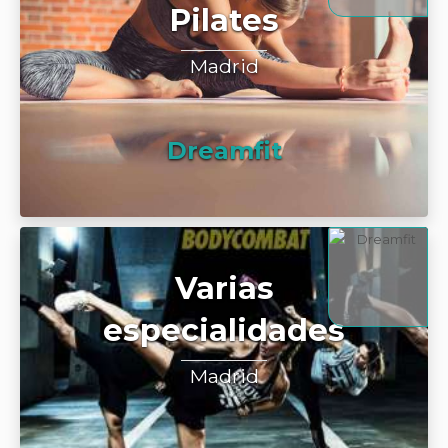
Pilates
Madrid
Dreamfit
Varias
especialidades
Madrid