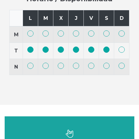
L
M
X
J
V
S
D
M
T
N