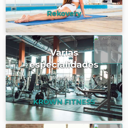
Rekovery
Varias
especialidades
Madrid
KROWN FITNESS