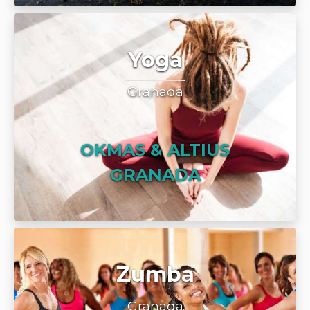
Yoga
Granada
OKMAS & ALTIUS
GRANADA
Zumba
Granada