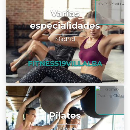
Varias
especialidades
Madrid
FITNESS19VILLALBA
Pilates
Toledo