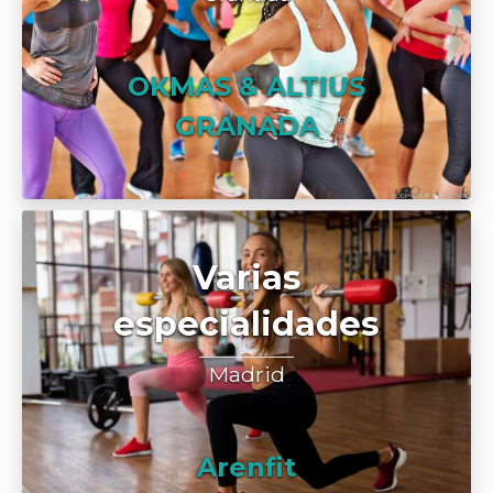
OKMAS & ALTIUS
GRANADA
Varias
especialidades
Madrid
Arenfit